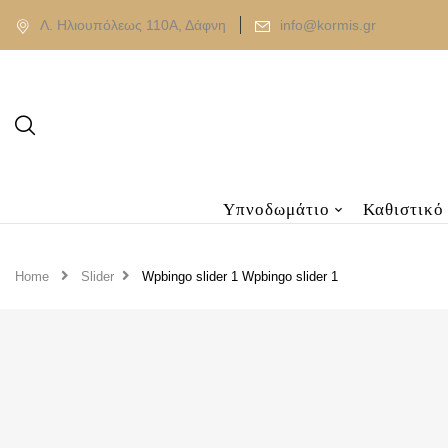
Λ. Ηλιουπόλεως 110Α, Δάφνη
info@kormis.gr
Υπνοδωμάτιο
Καθιστικό
Home
Slider
Wpbingo slider 1
Wpbingo slider 1