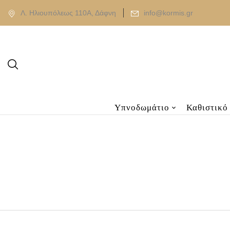
Λ. Ηλιουπόλεως 110Α, Δάφνη
info@kormis.gr
Υπνοδωμάτιο
Καθιστικό