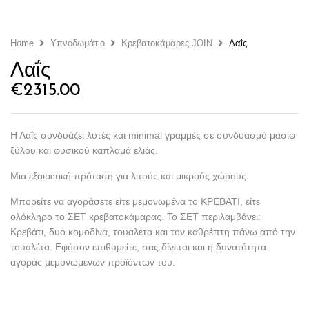
Home
Υπνο­δωμάτιο
Κρεβατο­κάμαρες JOIN
Λαΐς
Λαΐς
€
2315.00
Η Λαΐς συνδυάζει λυτές και minimal γραμμές σε συνδυασμό μασίφ
ξύλου και φυσικού καπλαμά ελιάς.
Μια εξαιρετική πρόταση για λιτούς και μικρούς χώρους.
Μπορείτε να αγοράσετε είτε μεμονωμένα το
ΚΡΕΒΑΤΙ
, είτε
ολόκληρο το
ΣΕΤ κρεβατοκάμαρας
. Το ΣΕΤ περιλαμβάνει:
Κρεβάτι, δυο κομοδίνα, τουαλέτα και τον καθρέπτη πάνω από την
τουαλέτα. Εφόσον επιθυμείτε, σας δίνεται και η
δυνατότητα
αγοράς μεμονωμένων προϊόντων
του.