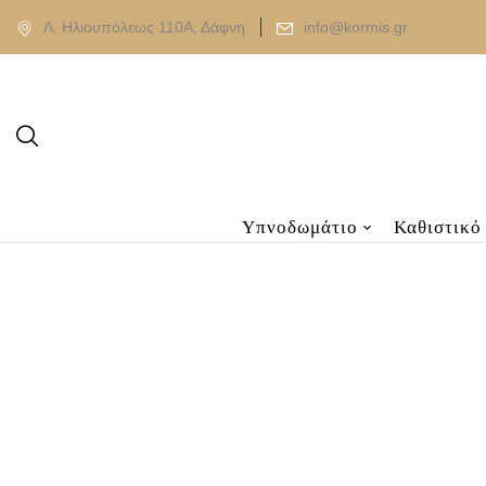
Λ. Ηλιουπόλεως 110Α, Δάφνη
info@kormis.gr
Υπνοδωμάτιο
Καθιστικό