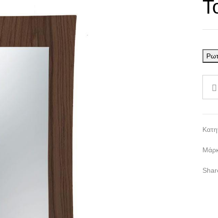
Τ
Ρωτ
Κατη
Μάρ
Shar