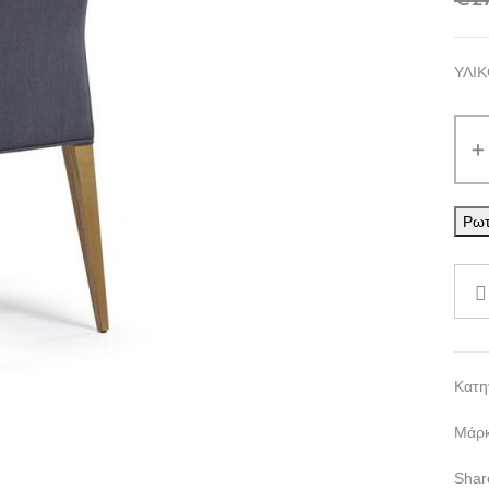
€
2
ΥΛΙΚ
156-
01
ποσ
Ρωτ
Κατη
Μάρ
Shar