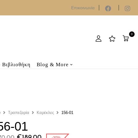
Επικοινωνία
0
– Βιβλιοθήκη
Blog & More
e
Τραπεζαρία
Καρέκλες
156-01
56-01
Original
Η
€
189.00
-30%