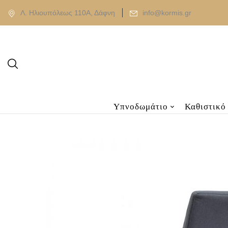
Λ. Ηλιουπόλεως 110Α, Δάφνη
info@kormis.gr
Υπνοδωμάτιο
Καθιστικό