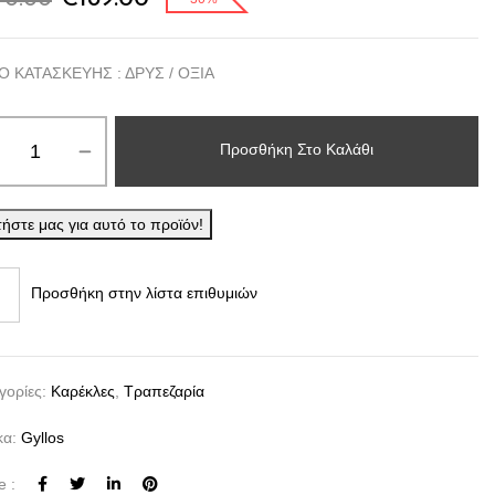
70.00
price
τρέχουσα
was:
τιμή
Ο ΚΑΤΑΣΚΕΥΗΣ : ΔΡΥΣ / ΟΞΙΑ
€270.00.
είναι:
€189.00.
Προσθήκη Στο Καλάθι
ότητα
ήστε μας για αυτό το προϊόν!
Προσθήκη στην λίστα επιθυμιών
γορίες:
Καρέκλες
,
Τραπεζαρία
κα:
Gyllos
e :