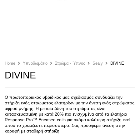
Home
Υπνο­δωμάτιο
Στρώμα - Ύπνος
Sealy
DIVINE
DIVINE
Ο πρωτοποριακός υβριδικός μας σχεδιασμός συνδυάζει την
στήριξη ενός στρώματος ελατηρίων με την άνεση ενός στρώματος
αφρού μνήμης. Η μεσαία ζώνη του στρώματος είναι
κατασκευασμένη με κατά 20% πιο ενισχυμένα από τα ελατήρια
Response Pro™ Encased coils για ακόμα καλύτερη στήριξη εκεί
όπου το χρειάζεστε περισσότερο. Σας προσφέρει άνεση στην
κορυφή με σταθερή στήριξη.