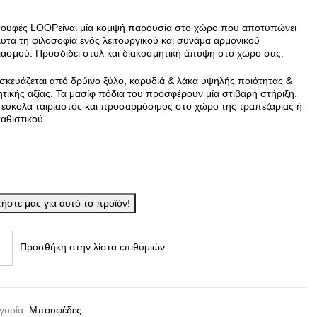
ουφές LOOPείναι μία κομψή παρουσία στο χώρο που αποτυπώνει
υτα τη φιλοσοφία ενός λειτουργικού και συνάμα αρμονικού
ιασμού. Προσδίδει στυλ και διακοσμητική άποψη στο χώρο σας.
σκευάζεται από δρύινο ξύλο, καρυδιά & λάκα υψηλής ποιότητας &
τικής αξίας. Τα μασίφ πόδια του προσφέρουν μία στιβαρή στήριξη.
ι εύκολα ταιριαστός και προσαρμόσιμος στο χώρο της τραπεζαρίας ή
καθιστικού.
ήστε μας για αυτό το προϊόν!
Προσθήκη στην λίστα επιθυμιών
γορία:
Μπουφέδες