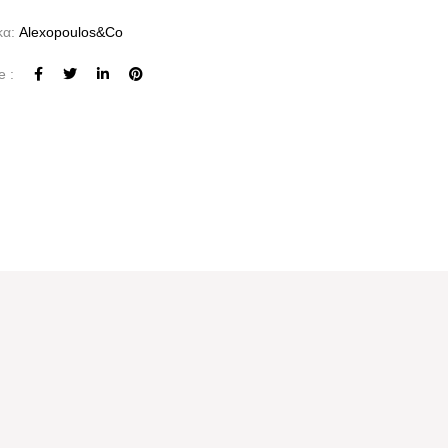
κα:
Alexopoulos&co
e :