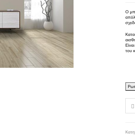
Ο μπ
απόλ
σχεδ
Κατα
αισθη
Είνα
του 
Ρωτ
Κατη