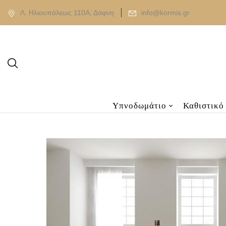
Λ. Ηλιουπόλεως 110Α, Δάφνη
info@kormis.gr
Υπνοδωμάτιο
Καθιστικό