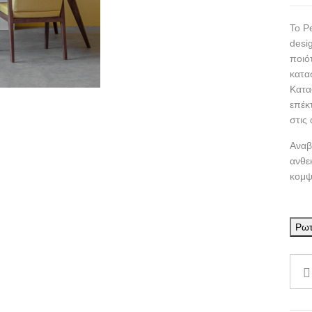
Το P
desi
ποιό
κατα
Κατα
επέκ
στις
Αναβ
ανθε
κομψ
Ρωτ