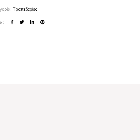
γορία:
Τραπεζαρίες
e :