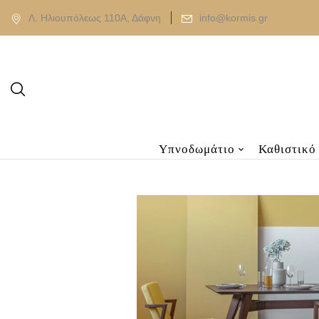
Λ. Ηλιουπόλεως 110Α, Δάφνη
info@kormis.gr
Υπνοδωμάτιο
Καθιστικό