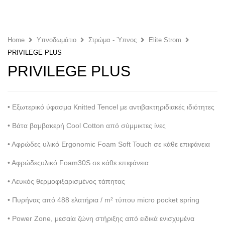
Home
Υπνο­δωμάτιο
Στρώμα - Ύπνος
Elite Strom
PRIVILEGE PLUS
PRIVILEGE PLUS
• Εξωτερικό ύφασμα Knitted Tencel με αντιβακτηριδιακές ιδιότητες
• Βάτα βαμβακερή Cool Cotton από σύμμικτες ίνες
• Αφρώδες υλικό Ergonomic Foam Soft Touch σε κάθε επιφάνεια
• Αφρώδεςυλικό Foam30S σε κάθε επιφάνεια
• Λευκός θερμοφιξαρισμένος τάπητας
• Πυρήνας από 488 ελατήρια / m² τύπου micro pocket spring
• Power Zone, μεσαία ζώνη στήριξης από ειδικά ενισχυμένα