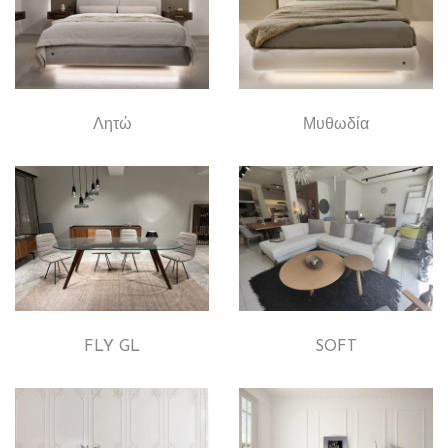
Λητώ
Μυθωδία
FLY GL
SOFT