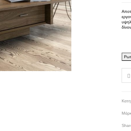
Αποτ
εργο
υψηλ
δίνο
Ρωτ
Κατη
Μάρ
Shar