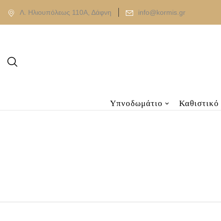
Λ. Ηλιουπόλεως 110Α, Δάφνη
info@kormis.gr
Υπνοδωμάτιο
Καθιστικό