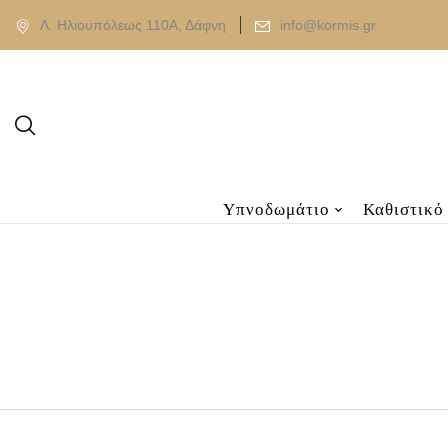
Λ. Ηλιουπόλεως 110Α, Δάφνη
info@kormis.gr
Υπνοδωμάτιο
Καθιστικό