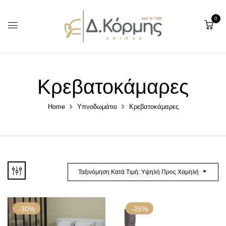
0
Κρεβατο­κάμαρες
Home
Υπνο­δωμάτιο
Κρεβατο­κάμαρες
Ταξινόμηση Κατά Τιμή: Υψηλή Προς Χαμηλή
-30%
-26%