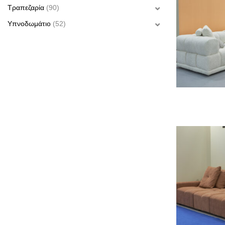
Τραπεζαρία
(90)
Υπνο­δωμάτιο
(52)