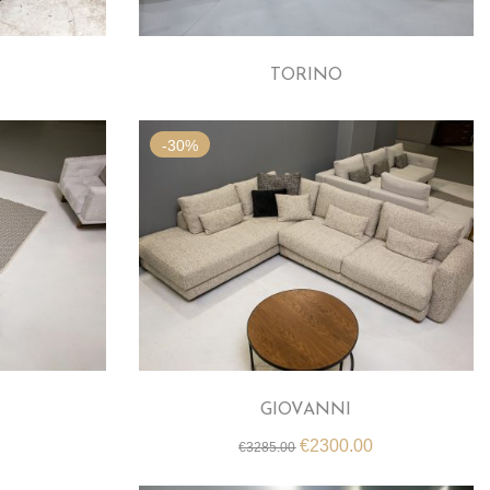
TORINO
-30%
GIOVANNI
Original
Η
€
2300.00
€
3285.00
price
τρέχουσα
was:
τιμή