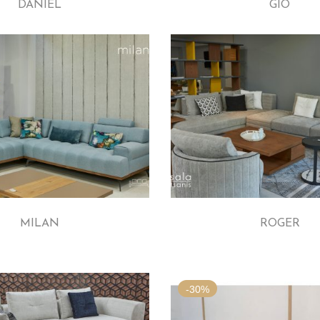
DANIEL
GIO
MILAN
ROGER
-30%