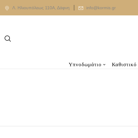
Λ. Ηλιουπόλεως 110Α, Δάφνη
info@kormis.gr
Υπνοδωμάτιο
Καθιστικό